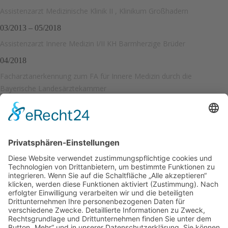
Assistenzarzt Medizinische Klinik II , Klinikum Großhadern
03/2013 – 05/2018
Assistenzarzt Innere Medizin I/II KH Barmherzige Brüder
04/2018
Facharztanerkennung zum FA für Innere Medizin durch die
Bayerische Landesärztekammer
Seit 01.06.2018
Gemeinschaftspraxis Kleiss/Willhauck
Mitglied in Fachgesellschaften:
DGIM (Deutsche Gesellschaft für Innere Medizin)
(
https://www.dgim.de
)‎