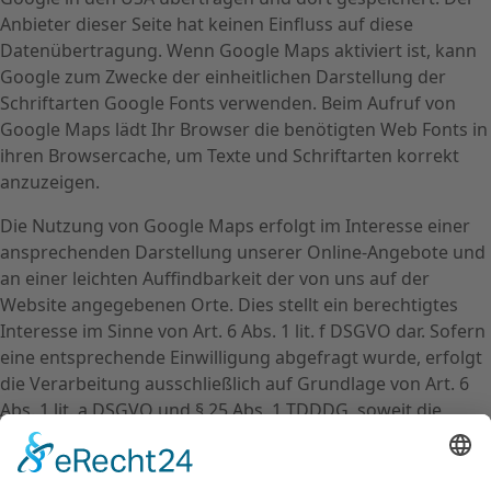
Anbieter dieser Seite hat keinen Einfluss auf diese
Datenübertragung. Wenn Google Maps aktiviert ist, kann
Google zum Zwecke der einheitlichen Darstellung der
Schriftarten Google Fonts verwenden. Beim Aufruf von
Google Maps lädt Ihr Browser die benötigten Web Fonts in
ihren Browsercache, um Texte und Schriftarten korrekt
anzuzeigen.
Die Nutzung von Google Maps erfolgt im Interesse einer
ansprechenden Darstellung unserer Online-Angebote und
an einer leichten Auffindbarkeit der von uns auf der
Website angegebenen Orte. Dies stellt ein berechtigtes
Interesse im Sinne von Art. 6 Abs. 1 lit. f DSGVO dar. Sofern
eine entsprechende Einwilligung abgefragt wurde, erfolgt
die Verarbeitung ausschließlich auf Grundlage von Art. 6
Abs. 1 lit. a DSGVO und § 25 Abs. 1 TDDDG, soweit die
Einwilligung die Speicherung von Cookies oder den Zugriff
auf Informationen im Endgerät des Nutzers (z. B. Device-
Fingerprinting) im Sinne des TDDDG umfasst. Die