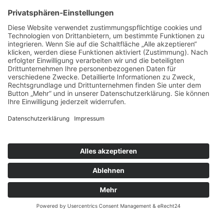
Einwilligung ist jederzeit widerrufbar.
Die Datenübertragung in die USA wird auf die
Standardvertragsklauseln der EU-Kommission gestützt.
Details finden Sie hier:
https://privacy.google.com/businesses/gdprcontrollerterm
und
https://privacy.google.com/businesses/gdprcontrollerterm
Mehr Informationen zum Umgang mit Nutzerdaten finden
Sie in der Datenschutzerklärung von Google:
https://policies.google.com/privacy?hl=de
.
Das Unternehmen verfügt über eine Zertifizierung nach
dem „EU-US Data Privacy Framework“ (DPF). Der DPF ist
ein Übereinkommen zwischen der Europäischen Union
und den USA, der die Einhaltung europäischer
Datenschutzstandards bei Datenverarbeitungen in den
USA gewährleisten soll. Jedes nach dem DPF zertifizierte