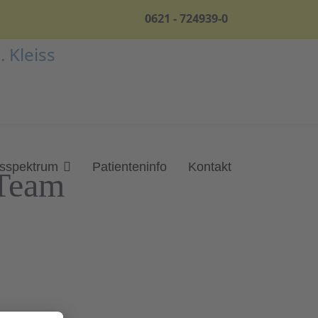
0621 - 724939-0
gsspektrum
Patienteninfo
Kontakt
 Team