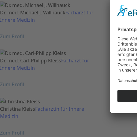
Dr. med. Michael J. Willhauck
Facharzt für
Innere Medizin
Zum Profil
Dr. med. Carl-Philipp Kleiss
Facharzt für
Innere Medizin
Zum Profil
Christina Kleiss
Fachärztin für Innere
Medizin
Zum Profil