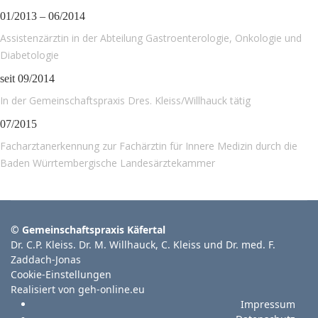
01/2013 – 06/2014
Assistenzärztin in der Abteilung Gastroenterologie, Onkologie und
Diabetologie
seit 09/2014
In der Gemeinschaftspraxis Dres. Kleiss/Willhauck tätig
07/2015
Facharztanerkennung zur Fachärztin für Innere Medizin durch die
Baden Würrtembergische Landesärztekammer
© Gemeinschaftspraxis Käfertal
Dr. C.P. Kleiss. Dr. M. Willhauck, C. Kleiss und Dr. med. F.
Zaddach-Jonas
Cookie-Einstellungen
Realisiert von geh-online.eu
Impressum